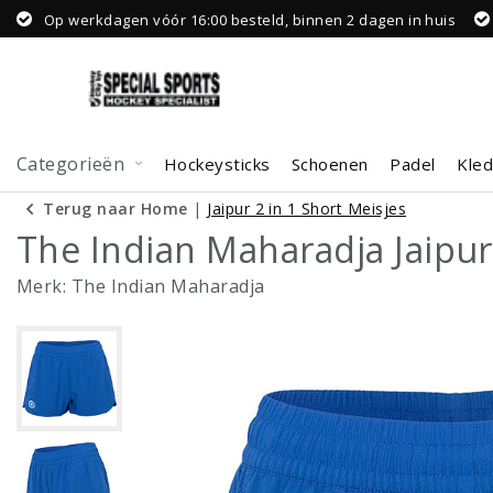
Op werkdagen vóór 16:00 besteld, binnen 2 dagen in huis
Categorieën
Hockeysticks
Schoenen
Padel
Kled
Terug naar Home
|
Jaipur 2 in 1 Short Meisjes
The Indian Maharadja Jaipur 
Merk:
The Indian Maharadja