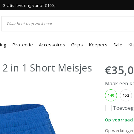
Gratis levering vanaf €100,-
ing
Protectie
Accessoires
Grips
Keepers
Sale
Kl
2 in 1 Short Meisjes
€35,
Maak een k
140
152
Toevoege
Op voorraad
Op werkdagen 