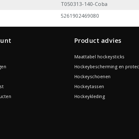
T050313-140-Coba
5261902469080
ount
Product advies
Maattabel hockeysticks
gen
Hockeybescherming en protec
Hockeyschoenen
st
Hockeytassen
ducten
Hockeykleding