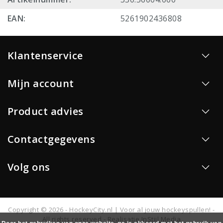
EAN:
5261902436808
Klantenservice
Mijn account
Product advies
Contactgegevens
Volg ons
Copyright © 2026 - HockeyCity.nl | Voor al jouw hockeyspullen! -
All rights reserved - Realisatie
InStijl Media