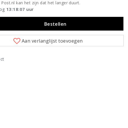
 Post.nl kan het zijn dat het langer duurt.
nog
13:18:06
uur
Bestellen
Aan verlanglijst toevoegen
uct
Klik om te vergroten