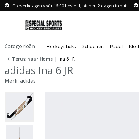
Op werkdagen vóór 16:00 besteld, binnen 2 dagen in huis
Categorieën
Hockeysticks
Schoenen
Padel
Kled
Terug naar Home
|
Ina 6 JR
adidas Ina 6 JR
Merk:
adidas