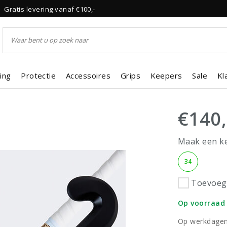
Gratis levering vanaf €100,-
ing
Protectie
Accessoires
Grips
Keepers
Sale
Kl
€140
Maak een k
34
Toevoege
Op voorraad
Op werkdagen 