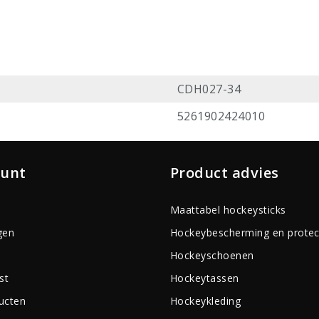
CDH027-34
5261902424010
ount
Product advies
Maattabel hockeysticks
gen
Hockeybescherming en protec
Hockeyschoenen
st
Hockeytassen
ducten
Hockeykleding