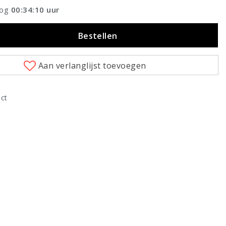
nog
00:34:09
uur
Bestellen
Aan verlanglijst toevoegen
uct
Klik om te vergroten