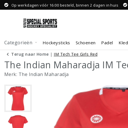
Op werkdagen vóór 16:00 besteld, binnen 2 dagen in huis
Categorieën
Hockeysticks
Schoenen
Padel
Kled
Terug naar Home
|
IM Tech Tee Girls Red
The Indian Maharadja IM Te
Merk:
The Indian Maharadja