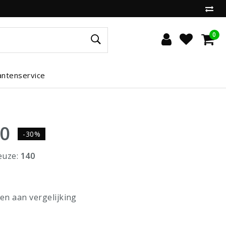
0
antenservice
50
-30%
euze:
140
n aan vergelijking