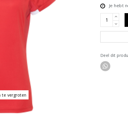
Je hebt 
Deel dit prod
m te vergroten