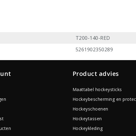
T200-140-RED
5261902350289
ount
Product advies
Maattabel hockeysticks
gen
Hockeybescherming en protec
Hockeyschoenen
st
Hockeytassen
ducten
Hockeykleding