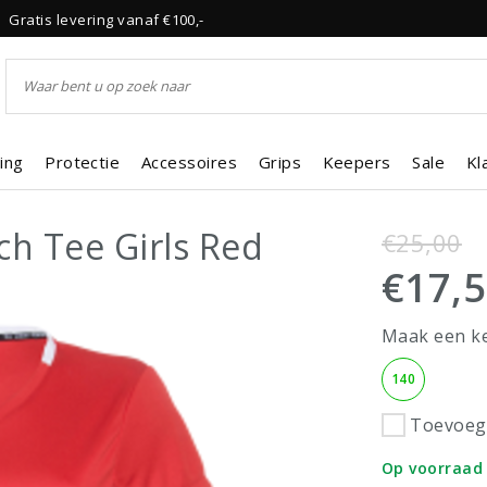
Gratis levering vanaf €100,-
ing
Protectie
Accessoires
Grips
Keepers
Sale
Kl
ch Tee Girls Red
€25,00
€17,
Maak een k
140
Toevoege
Op voorraad