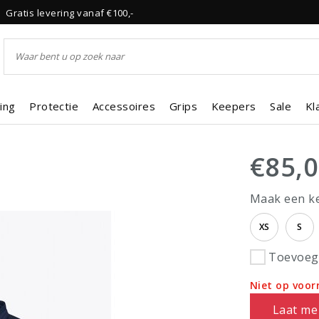
Gratis levering vanaf €100,-
ing
Protectie
Accessoires
Grips
Keepers
Sale
Kl
€85,
Maak een k
XS
S
Toevoege
Niet op voor
Laat me