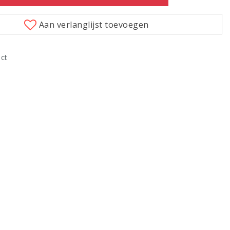
Aan verlanglijst toevoegen
uct
Klik om te vergroten