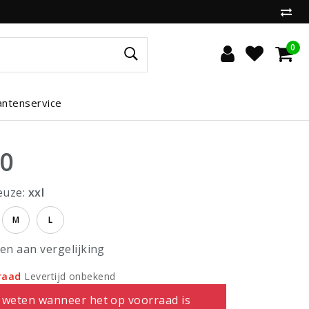
0
antenservice
00
euze:
xxl
M
L
n aan vergelijking
raad
Levertijd onbekend
 weten wanneer het op voorraad is