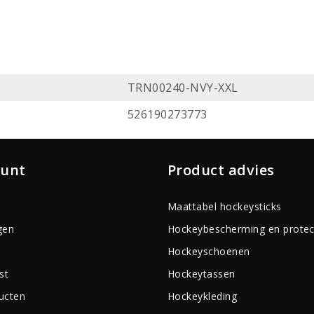
TRN00240-NVY-XXL
526190273773
ount
Product advies
Maattabel hockeysticks
gen
Hockeybescherming en protec
Hockeyschoenen
st
Hockeytassen
ducten
Hockeykleding