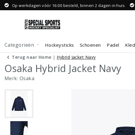
Op werkdagen vóór 16:00 besteld, binnen 2 dagen in huis
Categorieën
Hockeysticks
Schoenen
Padel
Kled
Terug naar Home
|
Hybrid Jacket Navy
Osaka Hybrid Jacket Navy
Merk:
Osaka