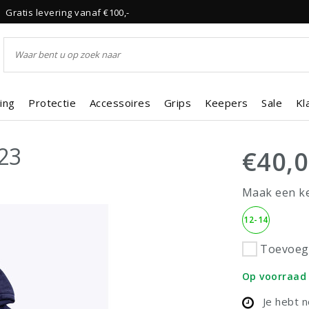
Gratis levering vanaf €100,-
ing
Protectie
Accessoires
Grips
Keepers
Sale
Kl
23
€40,
Maak een k
12-14
Toevoege
Op voorraad
Je hebt 