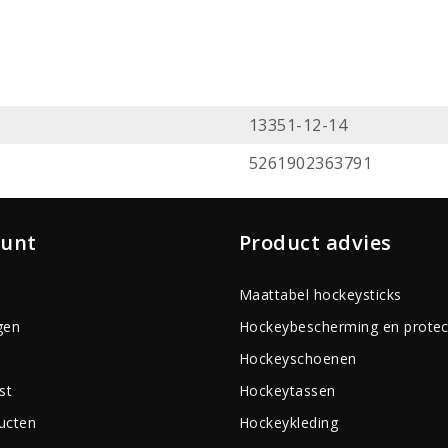
13351-12-14
5261902363791
ount
Product advies
Maattabel hockeysticks
gen
Hockeybescherming en protec
Hockeyschoenen
st
Hockeytassen
ducten
Hockeykleding