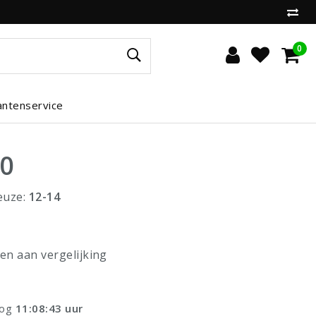
0
antenservice
00
euze:
12-14
n aan vergelijking
nog
11:08:42
uur