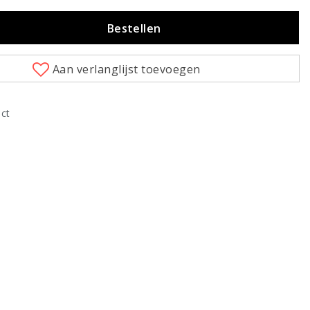
Bestellen
Aan verlanglijst toevoegen
uct
Klik om te vergroten