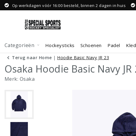
Op werkdagen vóór 16:00 besteld, binnen 2 dagen in huis
Categorieën
Hockeysticks
Schoenen
Padel
Kled
Terug naar Home
|
Hoodie Basic Navy JR 23
Osaka Hoodie Basic Navy JR 
Merk:
Osaka