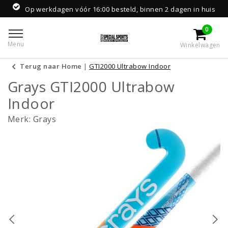
Op werkdagen vóór 16:00 besteld, binnen 2 dagen in huis
0
Menu
Winkelwagen
Terug naar Home
|
GTI2000 Ultrabow Indoor
Grays GTI2000 Ultrabow
Indoor
Merk:
Grays