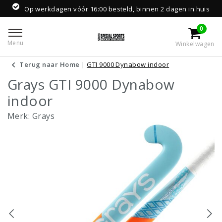
Op werkdagen vóór 16:00 besteld, binnen 2 dagen in huis
0
Menu
Winkelwagen
Terug naar Home
|
GTI 9000 Dynabow indoor
Grays GTI 9000 Dynabow
indoor
Merk:
Grays