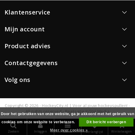
Klantenservice
Mijn account
Product advies
Contactgegevens
Volg ons
Copyright © 2026 - HockeyCity.nl | Voor al jouw hockeyspullen! -
All rights reserved - Realisatie
InStijl Media
Door het gebruiken van onze website, ga je akkoord met het gebruik van
cookies om onze website te verbeteren.
Dit bericht verbergen
0
Meer over cookies »
Zoeken
Inloggen
Menu
Winkelwagen
Verlanglijst