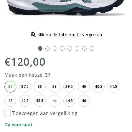
Klik op de foto om te vergroten
€120,00
Maak een keuze:
37
37
37.5
38
39
39.5
40
40.5
41.5
42
42.5
43.5
44
44.5
46
Toevoegen aan vergelijking
Op voorraad