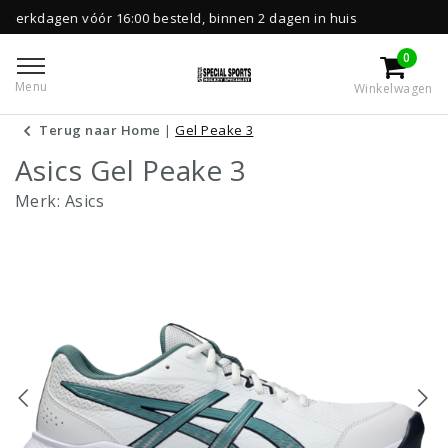
r 16:00 besteld, binnen 2 dagen in huis
Grat
0
Menu
Winkelwagen
Terug naar Home
|
Gel Peake 3
Asics Gel Peake 3
Merk:
Asics