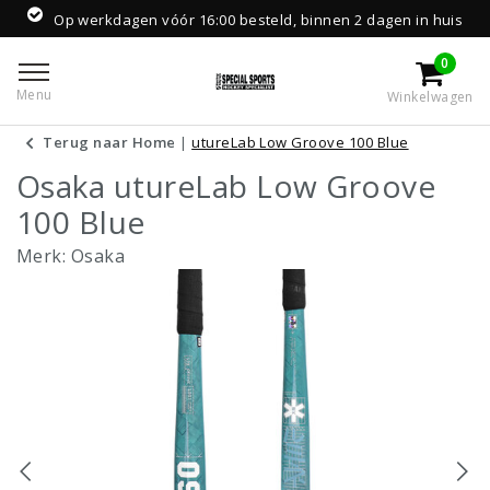
Op werkdagen vóór 16:00 besteld, binnen 2 dagen in huis
0
Menu
Winkelwagen
Terug naar Home
|
utureLab Low Groove 100 Blue
Osaka utureLab Low Groove
100 Blue
Merk:
Osaka