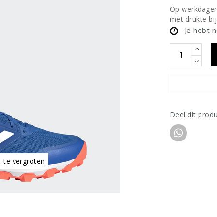
Op werkdagen 
met drukte bij
Je hebt 
Deel dit prod
m te vergroten