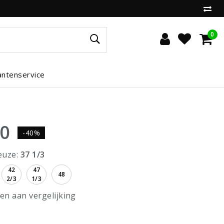
0
antenservice
00
-40%
euze:
37 1/3
42
47
48
2/3
1/3
n aan vergelijking