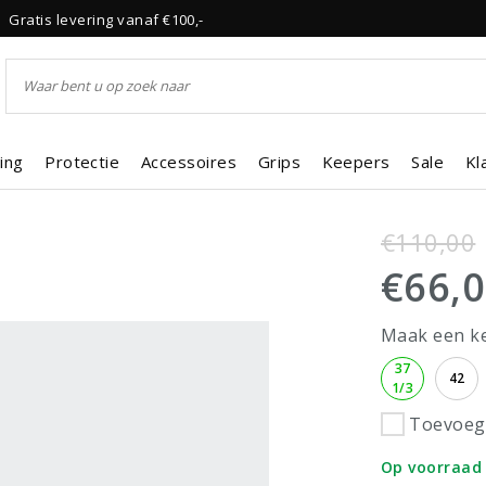
Gratis levering vanaf €100,-
ing
Protectie
Accessoires
Grips
Keepers
Sale
Kl
€110,00
€66,
Maak een k
37
42
1/3
Toevoege
Op voorraad