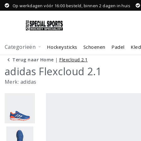
Op werkdagen vóór 16:00 besteld, binnen 2 dagen in huis
Categorieën
Hockeysticks
Schoenen
Padel
Kled
Terug naar Home
|
Flexcloud 2.1
adidas Flexcloud 2.1
Merk:
adidas