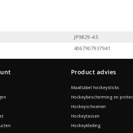
JP9829-4.5
4067907937941
ount
Product advies
Maattabel hockeysticks
gen
Hockeybescherming en protec
Hockeyschoenen
st
Hockeytassen
ducten
Hockeykleding