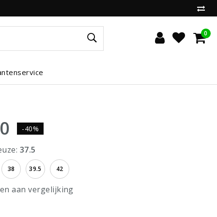
0
antenservice
00
-40%
euze:
37.5
38
39.5
42
n aan vergelijking