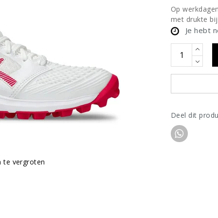
Op werkdagen 
met drukte bij
Je hebt 
Deel dit prod
m te vergroten