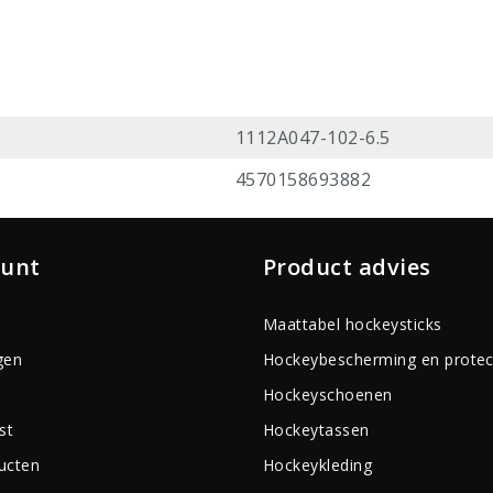
1112A047-102-6.5
4570158693882
ount
Product advies
Maattabel hockeysticks
gen
Hockeybescherming en protec
Hockeyschoenen
st
Hockeytassen
ducten
Hockeykleding