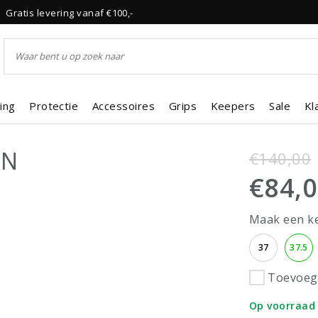
Gratis levering vanaf €100,-
ing
Protectie
Accessoires
Grips
Keepers
Sale
Kl
MN
€140,00
€84,
Maak een k
37
37.5
Toevoege
Op voorraad