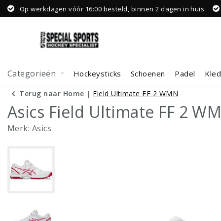
Op werkdagen vóór 16:00 besteld, binnen 2 dagen in huis
Categorieën
Hockeysticks
Schoenen
Padel
Kled
Terug naar Home
|
Field Ultimate FF 2 WMN
Asics Field Ultimate FF 2 W
Merk:
Asics