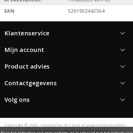
EAN:
5261902442564
Klantenservice
Mijn account
Product advies
Contactgegevens
Volg ons
Copyright © 2026 - HockeyCity.nl | Voor al jouw hockeyspullen! -
All rights reserved - Realisatie
InStijl Media