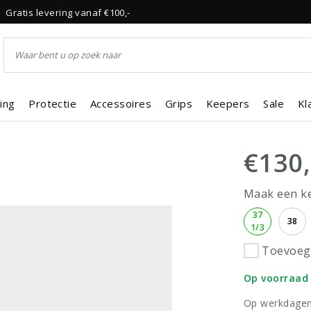
Gratis levering vanaf €100,-
ing
Protectie
Accessoires
Grips
Keepers
Sale
Kl
€130
Maak een k
37
38
1/3
Toevoege
Op voorraad
Op werkdagen 