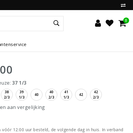
0
antenservice
,00
euze:
37 1/3
38
39
40
41
42
40
42
2/3
1/3
2/3
1/3
2/3
n aan vergelijking
vóór 12:00 uur besteld, de volgende dag in huis. In verband