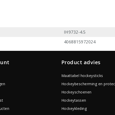
IH9732-4.5
4068815972024
ount
Product advies
Maattabel hockeysticks
gen
Hockeybescherming en protec
Hockeyschoenen
st
Hockeytassen
ducten
Hockeykleding