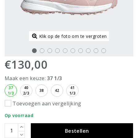
Klik op de foto om te vergroten
€130,00
Maak een keuze:
37 1/3
37
40
41
38
42
1/3
2/3
1/3
Toevoegen aan vergelijking
Op voorraad
Bestellen