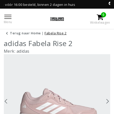
besteld, binnen 2 dagen in huis
Gratis lever
0
Menu
Winkelwagen
Terug naar Home
|
Fabela Rise 2
adidas Fabela Rise 2
Merk:
adidas