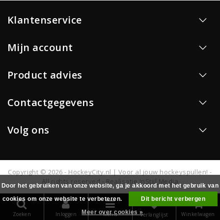
Klantenservice
Mijn account
Product advies
Contactgegevens
Volg ons
Copyright © 2026 - HockeyCity.nl | Voor al jouw hockeyspullen! -
All rights reserved - Realisatie
InStijl Media
Door het gebruiken van onze website, ga je akkoord met het gebruik van
cookies om onze website te verbeteren.
Dit bericht verbergen
0
Meer over cookies »
Zoeken
Inloggen
Menu
Winkelwagen
Verlanglijst