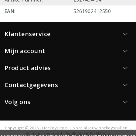
EAN:
5261902412550
Klantenservice
Mijn account
Product advies
Contactgegevens
Volg ons
Copyright © 2026 - HockeyCity.nl | Voor al jouw hockeyspullen! -
All rights reserved - Realisatie
InStijl Media