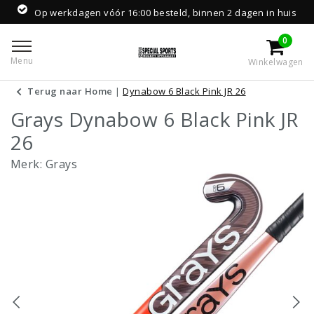
Op werkdagen vóór 16:00 besteld, binnen 2 dagen in huis
0
Menu
Winkelwagen
Terug naar Home
|
Dynabow 6 Black Pink JR 26
Grays Dynabow 6 Black Pink JR
26
Merk:
Grays