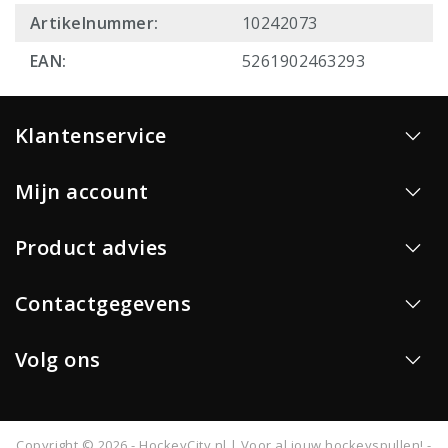
Artikelnummer:
10242073
EAN:
5261902463293
Klantenservice
Mijn account
Product advies
Contactgegevens
Volg ons
Copyright © 2026 - HockeyCity.nl | Voor al jouw hockeyspullen! -