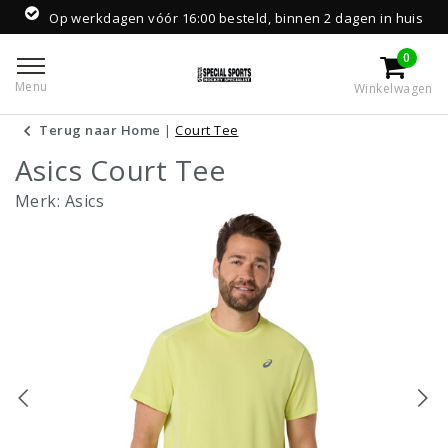
Op werkdagen vóór 16:00 besteld, binnen 2 dagen in huis
0
Menu
Winkelwagen
Terug naar Home
|
Court Tee
Asics Court Tee
Merk:
Asics