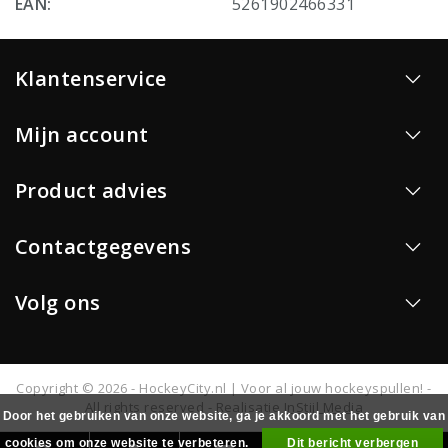
EAN:
5261902466331
Klantenservice
Mijn account
Product advies
Contactgegevens
Volg ons
Copyright © 2026 - HockeyCity.nl | Voor al jouw hockeyspullen! -
All rights reserved - Realisatie
InStijl Media
Door het gebruiken van onze website, ga je akkoord met het gebruik van
cookies om onze website te verbeteren.
Dit bericht verbergen
0