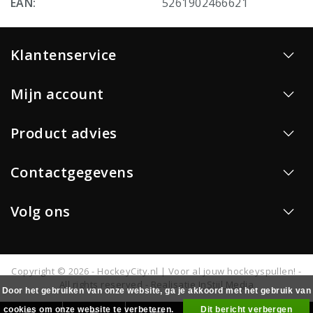
EAN:
5261902466621
Klantenservice
Mijn account
Product advies
Contactgegevens
Volg ons
Copyright © 2026 - HockeyCity.nl | Voor al jouw hockeyspullen! -
All rights reserved - Realisatie
InStijl Media
Door het gebruiken van onze website, ga je akkoord met het gebruik van
cookies om onze website te verbeteren.
Dit bericht verbergen
0