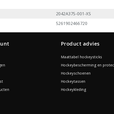
2042A375-001-XS
5261902466720
ount
Product advies
Maattabel hockeysticks
gen
Hockeybescherming en protec
Hockeyschoenen
st
Hockeytassen
ducten
Hockeykleding