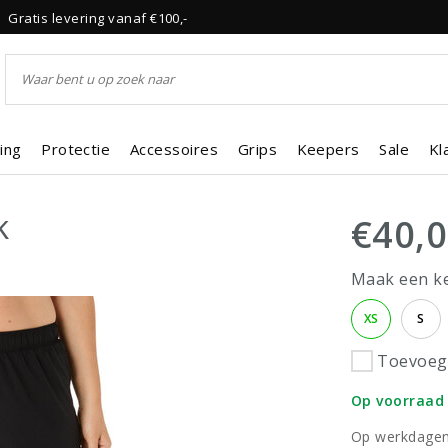
Gratis levering vanaf €100,-
ing
Protectie
Accessoires
Grips
Keepers
Sale
Kl
k
€40,
Maak een k
XS
S
Toevoege
Op voorraad
Op werkdagen 