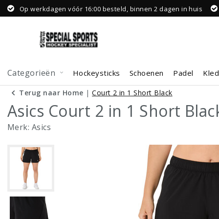
Op werkdagen vóór 16:00 besteld, binnen 2 dagen in huis
Categorieën
Hockeysticks
Schoenen
Padel
Kled
Terug naar Home
|
Court 2 in 1 Short Black
Asics Court 2 in 1 Short Blac
Merk:
Asics