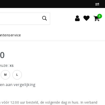
0
antenservice
00
euze:
xs
M
L
n aan vergelijking
vóór 12:00 uur besteld, de volgende dag in huis. In verband