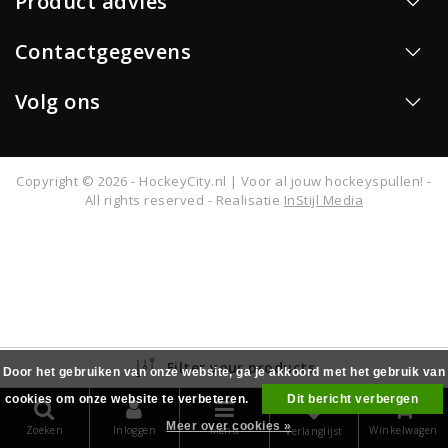
Product advies
Contactgegevens
Volg ons
Copyright © 2026 - HockeyCity.nl | Voor al jouw hockeyspullen! -
All rights reserved - Realisatie
InStijl Media
Filter your products
Door het gebruiken van onze website, ga je akkoord met het gebruik van
cookies om onze website te verbeteren.
Dit bericht verbergen
0
Meer over cookies »
Zoeken
Inloggen
Menu
Winkelwagen
Verlanglijst