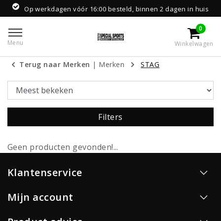
Op werkdagen vóór 16:00 besteld, binnen 2 dagen in huis
0
Menu
Winkelwagen
Terug naar Merken
|
Merken
STAG
Filters
Geen producten gevonden!...
Klantenservice
Mijn account