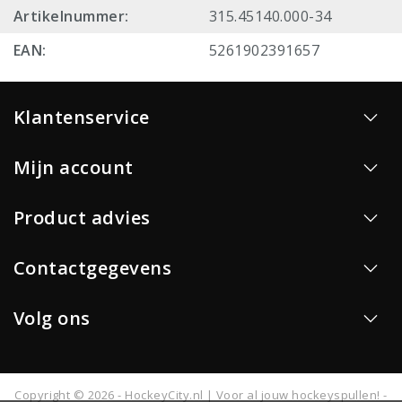
Artikelnummer:
315.45140.000-34
EAN:
5261902391657
Klantenservice
Mijn account
Product advies
Contactgegevens
Volg ons
Copyright © 2026 - HockeyCity.nl | Voor al jouw hockeyspullen! -