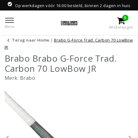
Op werkdagen vóór 16:00 besteld, binnen 2 dagen in huis
0
Menu
Winkelwagen
Terug naar Home
|
Brabo G-Force Trad. Carbon 70 LowBow
JR
Brabo Brabo G-Force Trad.
Carbon 70 LowBow JR
Merk:
Brabo