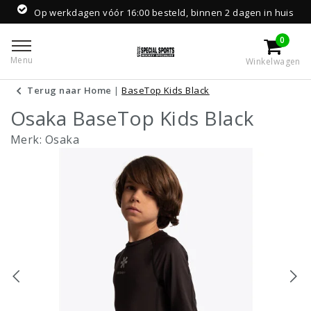
Op werkdagen vóór 16:00 besteld, binnen 2 dagen in huis
0
Menu
Winkelwagen
Terug naar Home
|
BaseTop Kids Black
Osaka BaseTop Kids Black
Merk:
Osaka