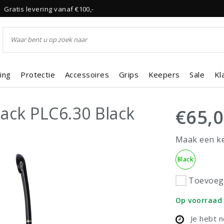
Gratis levering vanaf €100,-
ing
Protectie
Accessoires
Grips
Keepers
Sale
Kl
ack PLC6.30 Black
€65,
Maak een k
Black
Toevoege
Op voorraad
Je hebt 