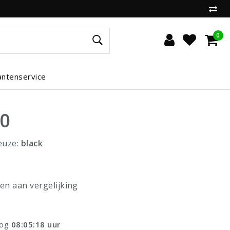
0
antenservice
00
euze:
black
n aan vergelijking
nog
08:05:17
uur