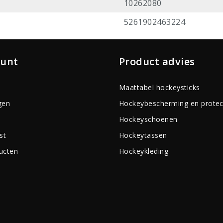
10262080
5261902463224
ount
Product advies
Maattabel hockeysticks
gen
Hockeybescherming en protec
Hockeyschoenen
st
Hockeytassen
ducten
Hockeykleding