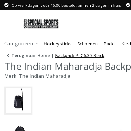
Op werkdagen vóór 16:00 besteld, binnen 2 dagen in huis
Categorieën
Hockeysticks
Schoenen
Padel
Kled
Terug naar Home
|
Backpack PLC6.30 Black
The Indian Maharadja Backp
Merk:
The Indian Maharadja