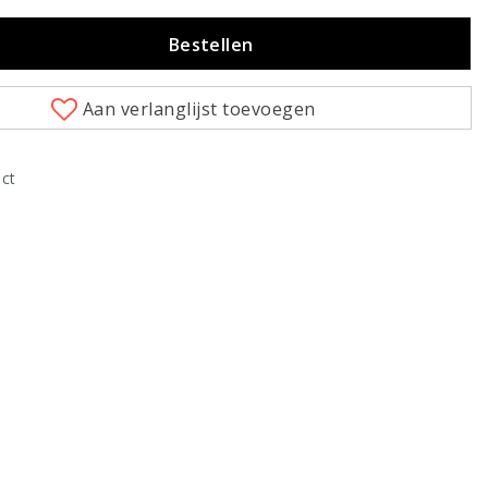
Bestellen
Aan verlanglijst toevoegen
uct
Klik om te vergroten