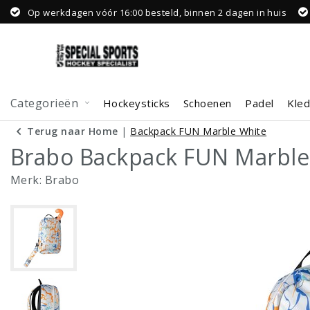
Op werkdagen vóór 16:00 besteld, binnen 2 dagen in huis
Categorieën
Hockeysticks
Schoenen
Padel
Kled
Terug naar Home
|
Backpack FUN Marble White
Brabo Backpack FUN Marble
Merk:
Brabo