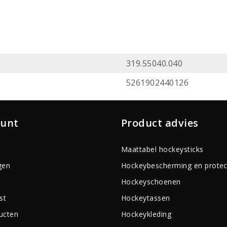
319.55040.040
5261902440126
ount
Product advies
Maattabel hockeysticks
gen
Hockeybescherming en protec
Hockeyschoenen
st
Hockeytassen
ducten
Hockeykleding