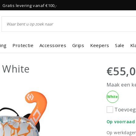
Gratis levering vanaf €100,-
ing
Protectie
Accessoires
Grips
Keepers
Sale
Kl
 White
€55,
Maak een k
White
Toevoege
Op voorraad
Op werkdagen 