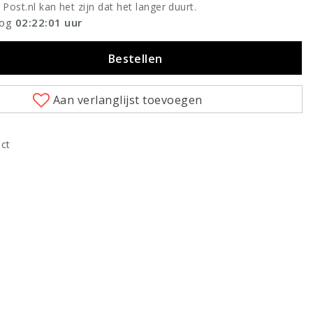
 Post.nl kan het zijn dat het langer duurt.
nog
02:22:00
uur
Bestellen
Aan verlanglijst toevoegen
uct
Klik om te vergroten