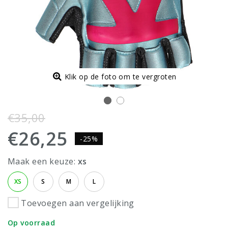
Klik op de foto om te vergroten
€35,00
€26,25
-25%
Maak een keuze:
xs
XS
S
M
L
Toevoegen aan vergelijking
Op voorraad