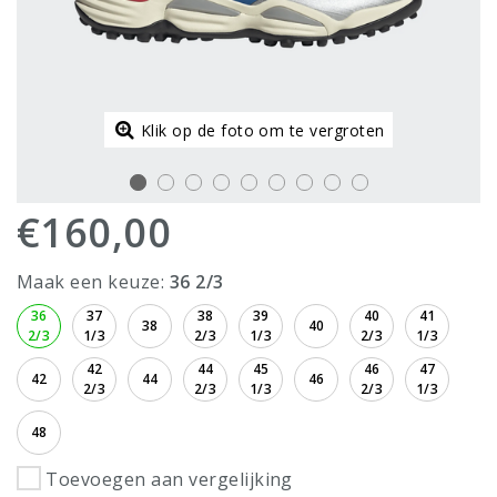
Klik op de foto om te vergroten
€160,00
Maak een keuze:
36 2/3
36
37
38
39
40
41
38
40
2/3
1/3
2/3
1/3
2/3
1/3
42
44
45
46
47
42
44
46
2/3
2/3
1/3
2/3
1/3
48
Toevoegen aan vergelijking