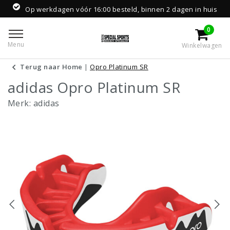
Op werkdagen vóór 16:00 besteld, binnen 2 dagen in huis
0
Menu
Winkelwagen
Terug naar Home
|
Opro Platinum SR
adidas Opro Platinum SR
Merk:
adidas