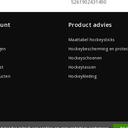
5261902431490
ount
Product advies
Maattabel hockeysticks
gen
Hockeybescherming en protec
Hockeyschoenen
st
Hockeytassen
ducten
Hockeykleding