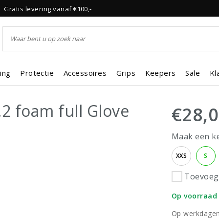
Gratis levering vanaf €100,-
ing
Protectie
Accessoires
Grips
Keepers
Sale
Kl
2 foam full Glove
€28,
Maak een k
XXS
S
Toevoege
Op voorraad
Op werkdagen 