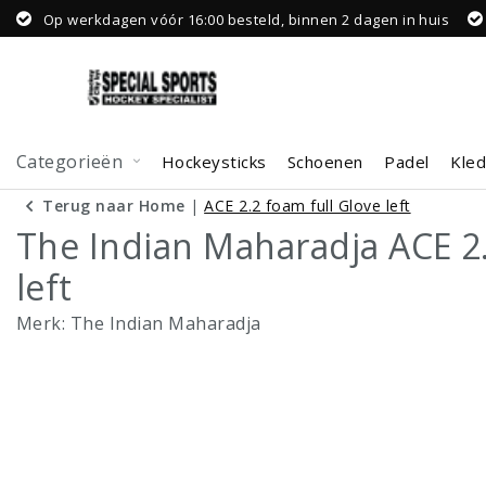
Op werkdagen vóór 16:00 besteld, binnen 2 dagen in huis
Categorieën
Hockeysticks
Schoenen
Padel
Kled
Terug naar Home
|
ACE 2.2 foam full Glove left
The Indian Maharadja ACE 2.
left
Merk:
The Indian Maharadja