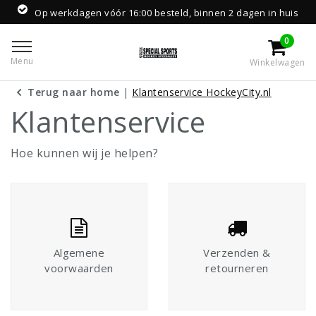
p werkdagen vóór 16:00 besteld, binnen 2 dagen in huis
0
Menu
Winkelwagen
Terug naar home
|
Klantenservice HockeyCity.nl
Klantenservice
Hoe kunnen wij je helpen?
Algemene
Verzenden &
voorwaarden
retourneren