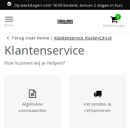
 werkdagen vóór 16:00 besteld, binnen 2 dagen in huis
0
Menu
Winkelwagen
Terug naar home
|
Klantenservice HockeyCity.nl
Klantenservice
Hoe kunnen wij je helpen?
Algemene
Verzenden &
voorwaarden
retourneren