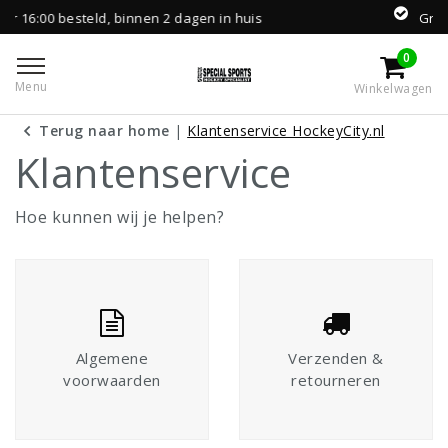
binnen 2 dagen in huis
Gratis levering vanaf 
0
Menu
Winkelwagen
Terug naar home
|
Klantenservice HockeyCity.nl
Klantenservice
Hoe kunnen wij je helpen?
Algemene
Verzenden &
voorwaarden
retourneren