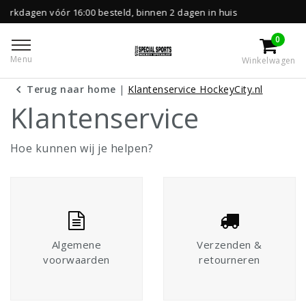
0 besteld, binnen 2 dagen in huis
Gratis leve
0
Menu
Winkelwagen
Terug naar home
|
Klantenservice HockeyCity.nl
Klantenservice
Hoe kunnen wij je helpen?
Algemene
Verzenden &
voorwaarden
retourneren